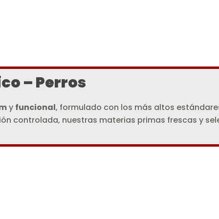
ico – Perros
um
y
funcional
, formulado con los más altos estándares
usión controlada, nuestras materias primas frescas y 