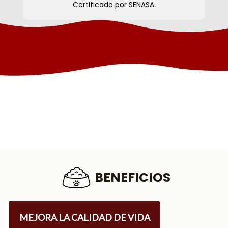
Certificado por SENASA.
B
E
N
E
F
I
C
I
O
S
MEJORA LA CALIDAD DE VIDA