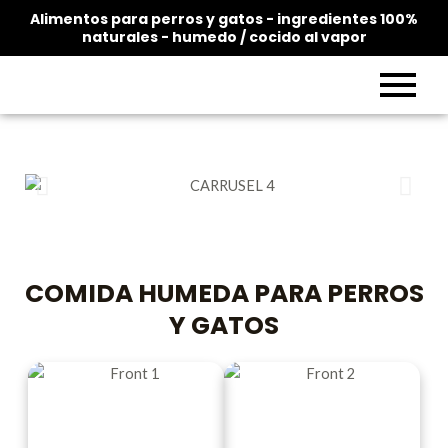
Alimentos para perros y gatos - ingredientes 100%
naturales - humedo / cocido al vapor
C
O
M
I
D
A
H
U
M
E
D
A
P
A
R
A
P
E
R
R
O
S
Y
G
A
T
O
S